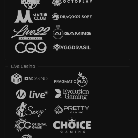
Live Casino