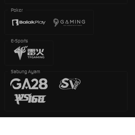
Poker
E-Sports
Sabung Ayam