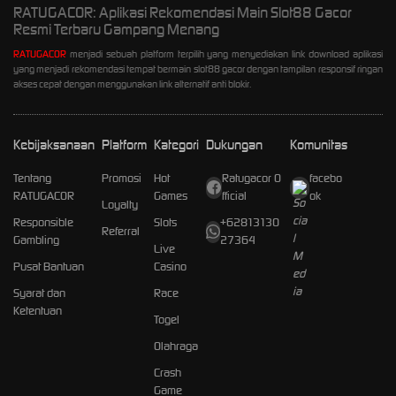
RATUGACOR: Aplikasi Rekomendasi Main Slot88 Gacor
Resmi Terbaru Gampang Menang
RATUGACOR
menjadi sebuah platform terpilih yang menyediakan link download aplikasi
yang menjadi rekomendasi tempat bermain slot88 gacor dengan tampilan responsif ringan
akses cepat dengan menggunakan link alternatif anti blokir.
Kebijaksanaan
Platform
Kategori
Dukungan
Komunitas
Tentang
Promosi
Hot
Ratugacor O
facebo
RATUGACOR
Games
fficial
ok
Loyalty
Responsible
Slots
+62813130
Referral
Gambling
27364
Live
Pusat Bantuan
Casino
Syarat dan
Race
Ketentuan
Togel
Olahraga
Crash
Game