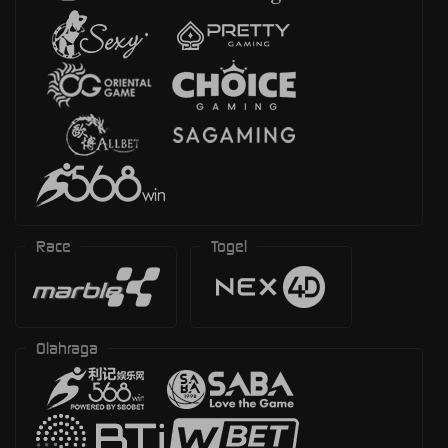
Race
Togel
Olahraga