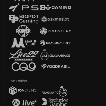
Live Casino