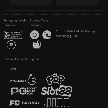
Tanggung Jawab
Browser Yang
Bermain
Didukung
©2026 RATUGACOR. Hak cipta
dilindungi | 18+
Platform Penyedia Layanan
Slots