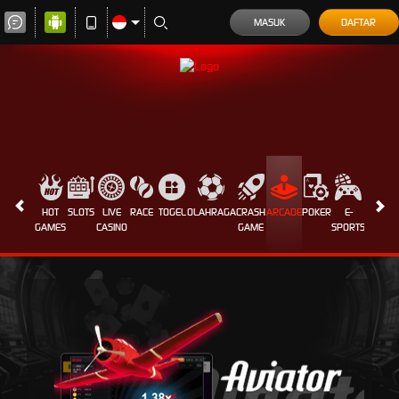
MASUK
DAFTAR
HOT
SLOTS
LIVE
RACE
TOGEL
OLAHRAGA
CRASH
ARCADE
POKER
E-
SABUN
GAMES
CASINO
GAME
SPORTS
AYAM